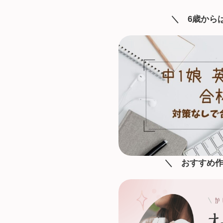
＼
6歳から
＼ おすすめ