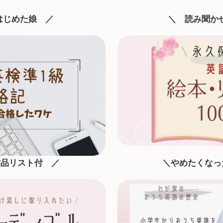
はじめた娘
／
＼ 読み聞か
作品リスト付 ／
＼やめたくなっ