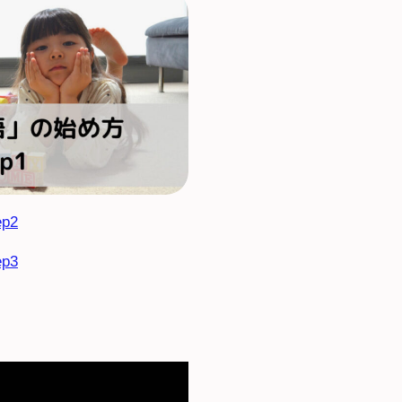
p2
p3