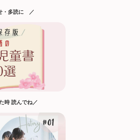
せ・多読に
／
た時 読んでね／