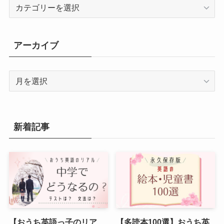
カ
テ
ゴ
リ
アーカイブ
ー
ア
ー
カ
イ
ブ
新着記事
【おうち英語っ子のリア
【多読本100選】おうち英