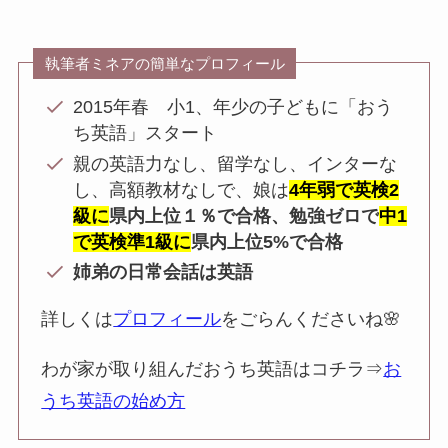
執筆者ミネアの簡単なプロフィール
2015年春 小1、年少の子どもに「おう
ち英語」スタート
親の英語力なし、留学なし、インターな
し、高額教材なしで、娘は
4年弱で英検2
級に
県内上位１％で合格、勉強ゼロで
中1
で英検準1級に
県内上位5%で合格
姉弟の日常会話は英語
詳しくは
プロフィール
をごらんくださいね🌸
わが家が取り組んだおうち英語はコチラ⇒
お
うち英語の始め方